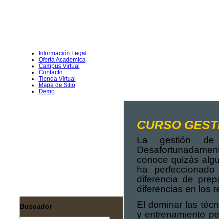
Información Legal
Oferta Académica
Campus Virtual
Contacto
Tienda Virtual
Mapa de Sitio
Demo
Inicio
Información General
CURSO GEST
Metodología de Capacitación
La gestión de 
Inscripciones
Desafortunadament
conoce quizás algu
Otros Servicios
ha perfeccionado
Calendario de Capacitaciones
diferencia de prep
diferencias en los 
Preguntas Frecuentes
El dominar las téc
Buscador
y entrenamiento pe