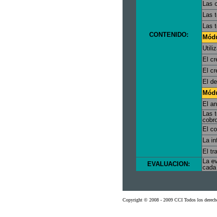
Las 
Las t
Las 
CONTENIDO:
Módul
Utili
El cr
El cr
El de
Módu
El an
Las t
cobro
El c
La in
El tr
La ev
EVALUACION:
cada 
Copyright © 2008 - 2009 CCI Todos los derech